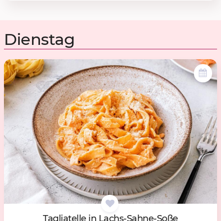
Dienstag
Ta­g­lia­tel­le in Lachs-Sah­ne-Soße