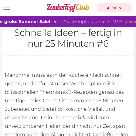
TOGGLE NAVIGATION
LOGIN
r große Summer Sale!
Dein ZauberTopf Club –
jetzt 40 % spare
Schnelle Ideen – fertig in
nur 25 Minuten #6
Manchmal muss es in der Küche einfach schnell
gehen, und dafür ist unser Wochenplan mit 7
blitzschnellen Thermomix®-Rezepten genau das
Richtige. Jedes Gericht ist in maximal
25 Minu
ten
zubereitet und bietet dir köstliche Vielfalt und
Abwechslung. Dein Thermomix® wird zum
unverzichtbaren Helfer, der dir nicht nur Zeit spart,
sondern auch den Alltag erleichtert. Genieße jeden