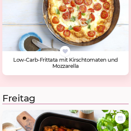
Low-Carb-Frit­ta­ta mit Kirschto­ma­ten und
Moz­za­rel­la
Freitag