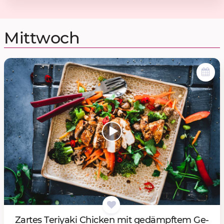
Mittwoch
Zar­tes Te­riya­ki Chi­cken mit ge­dämpf­tem Ge­