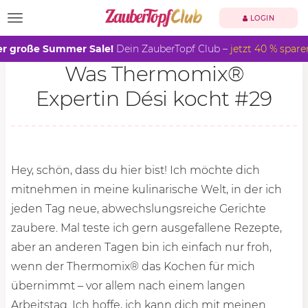
TOGGLE NAVIGATION
LOGIN
r große Summer Sale!
Dein ZauberTopf Club –
jetzt 40 % spare
Was Thermomix®
Expertin Dési kocht #29
Hey, schön, dass du hier bist! Ich möchte dich
mitnehmen in meine kulinarische Welt, in der ich
jeden Tag neue, abwechslungsreiche Gerichte
zaubere. Mal teste ich gern ausgefallene Rezepte,
aber an anderen Tagen bin ich einfach nur froh,
wenn der Thermomix® das Kochen für mich
übernimmt – vor allem nach einem langen
Arbeitstag. Ich hoffe, ich kann dich mit meinen