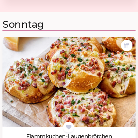
Sonntag
Flamm­ku­chen-Lau­gen­bröt­chen