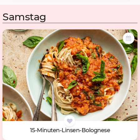
Samstag
15-Mi­nu­ten-Lin­sen-Bo­lo­gne­se