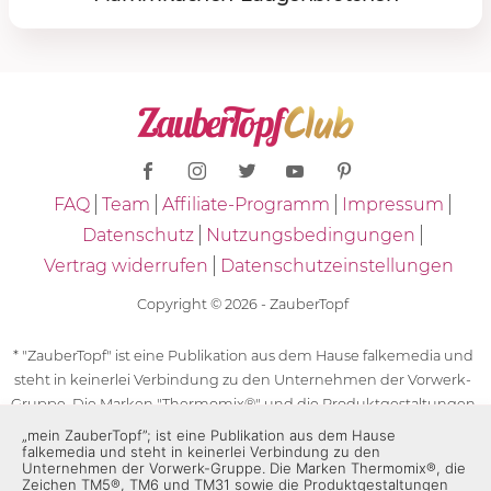
FAQ
Team
Affiliate-Programm
Impressum
Datenschutz
Nutzungsbedingungen
Vertrag widerrufen
Datenschutzeinstellungen
Copyright © 2026 - ZauberTopf
* "ZauberTopf" ist eine Publikation aus dem Hause falkemedia und
steht in keinerlei Verbindung zu den Unternehmen der Vorwerk-
Gruppe. Die Marken "Thermomix®" und die Produktgestaltungen
des "Thermomix®" sind eingetragene Marken der Unternehmen
„mein ZauberTopf”; ist eine Publikation aus dem Hause
falkemedia und steht in keinerlei Verbindung zu den
der Vorwerk-Gruppe. Die Marken Thermomix®, die Zeichen TM5®,
Unternehmen der Vorwerk-Gruppe. Die Marken Thermomix®, die
TM6 und TM31 sowie die Produktgestaltungen des Thermomix®
Zeichen TM5®, TM6 und TM31 sowie die Produktgestaltungen