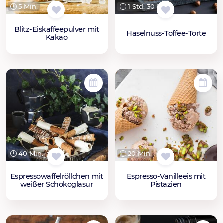
5 Min.
1 Std. 30 Min.
Blitz-Eiskaffeepulver mit
Haselnuss-Toffee-Torte
Kakao
40 Min.
20 Min.
Espressowaffelröllchen mit
Espresso-Vanilleeis mit
weißer Schokoglasur
Pistazien