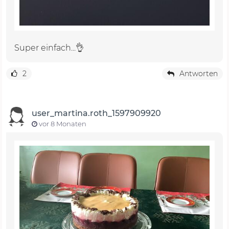
Super einfach...👌
2
Antworten
user_martina.roth_1597909920
vor 8 Monaten