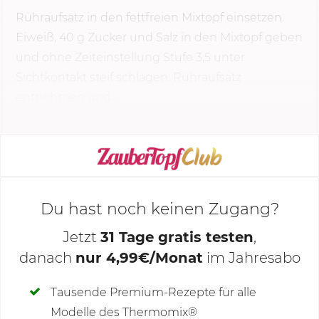
Rühraufsatz in den fettfreien Mixtopf einsetzen.
Eiweiß,
40 g
Zucker und Salz in den Mixtopf geben
und ohne Zeiteinstellung Stufe 3,5 unter
Sichtkontakt steif schlagen. Rühraufsatz
entnehmen und...
KOCHMODUS STARTEN
Du hast noch keinen Zugang?
Jetzt
31 Tage gratis testen
,
danach
nur 4,99€/Monat
im Jahresabo
Deine Notizen
Tausende Premium-Rezepte für alle
Modelle des Thermomix®