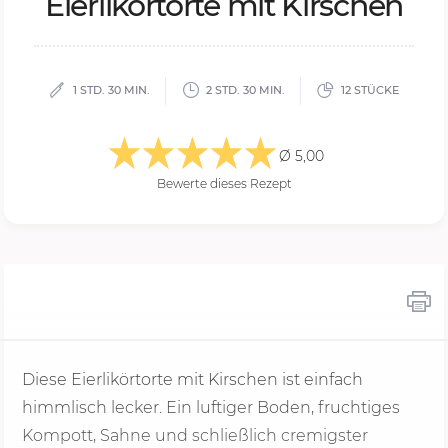
Ei­er­li­kör­tor­te mit Kir­schen
1 STD. 30 MIN.
2 STD. 30 MIN.
12 STÜCKE
Ø 5,00
Bewerte dieses Rezept
Diese Eierlikörtorte mit Kirschen ist einfach
himmlisch lecker. Ein luftiger Boden, fruchtiges
Kompott, Sahne und schließlich cremigster