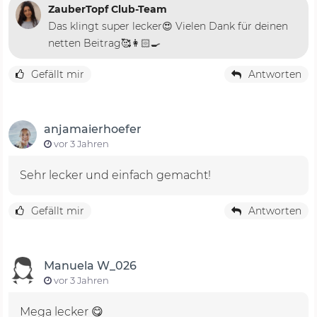
ZauberTopf Club-Team
Das klingt super lecker😍 Vielen Dank für deinen
netten Beitrag🥰👩🏻‍🍳
Gefällt mir
Antworten
anjamaierhoefer
vor 3 Jahren
Sehr lecker und einfach gemacht!
Gefällt mir
Antworten
Manuela W_026
vor 3 Jahren
Mega lecker 😋