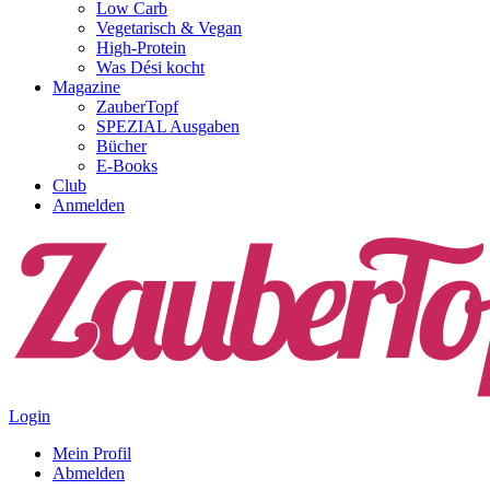
Low Carb
Vegetarisch & Vegan
High-Protein
Was Dési kocht
Magazine
ZauberTopf
SPEZIAL Ausgaben
Bücher
E-Books
Club
Anmelden
Login
Mein Profil
Abmelden