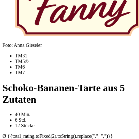
Foto: Anna Gieseler
TM31
TM5®
TM6
TM7
Scho­ko-Ba­na­nen-Tar­te aus 5
Zu­ta­ten
40 Min.
6 Std.
12 Stücke
Ø {{total_rating.toFixed(2).toString().replace(".", ",")}}