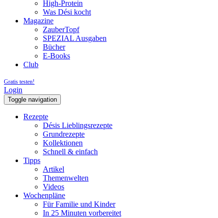
High-Protein
Was Dési kocht
Magazine
ZauberTopf
SPEZIAL Ausgaben
Bücher
E-Books
Club
Gratis testen!
Login
Toggle navigation
Rezepte
Désis Lieblingsrezepte
Grundrezepte
Kollektionen
Schnell & einfach
Tipps
Artikel
Themenwelten
Videos
Wochenpläne
Für Familie und Kinder
In 25 Minuten vorbereitet