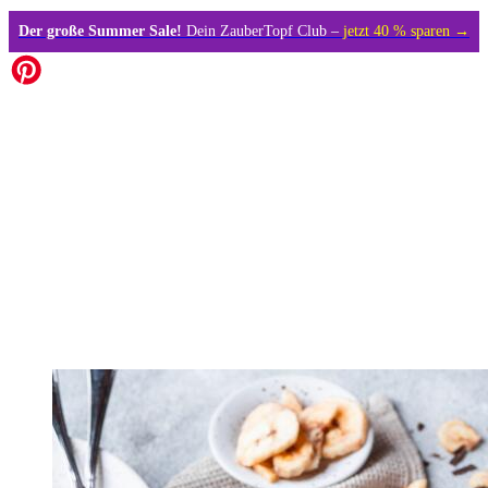
Der große Summer Sale!
Dein ZauberTopf Club –
jetzt 40 % sparen →