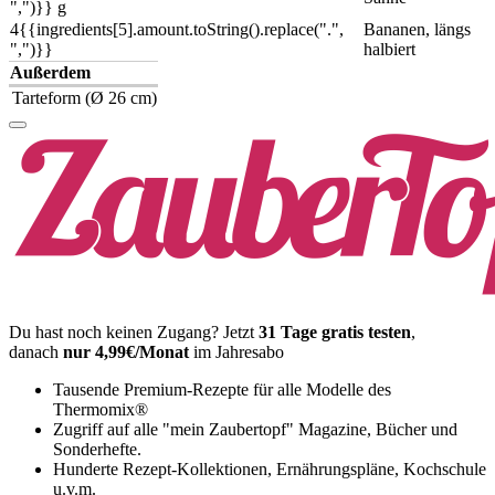
",")}}
g
4
{{ingredients[5].amount.toString().replace(".",
Bananen, längs
",")}}
halbiert
Außerdem
Tarteform (Ø 26 cm)
Du hast noch keinen Zugang?
Jetzt
31 Tage gratis testen
,
danach
nur 4,99€/Monat
im Jahresabo
Tausende Premium-Rezepte für alle Modelle des
Thermomix®
Zugriff auf alle "mein Zaubertopf" Magazine, Bücher und
Sonderhefte.
Hunderte Rezept-Kollektionen, Ernährungspläne, Kochschule
u.v.m.