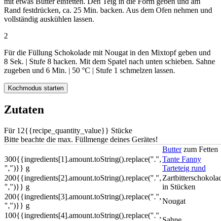
mit etwas Butter einfetten. Den Teig in die Form geben und am
Rand festdrücken, ca.
25 Min.
backen. Aus dem Ofen nehmen und
vollständig auskühlen lassen.
2
Für die Füllung Schokolade mit Nougat in den Mixtopf geben und
8 Sek.
|
Stufe 8
hacken. Mit dem Spatel nach unten schieben. Sahne
zugeben und
6 Min.
|
50 °C
| Stufe 1 schmelzen lassen.
Kochmodus starten
Zutaten
Für
12
{{recipe_quantity_value}}
Stücke
Bitte beachte die max. Füllmenge deines Gerätes!
Butter
zum Fetten
300
{{ingredients[1].amount.toString().replace(".",
Tante Fanny
",")}}
g
Tarteteig rund
200
{{ingredients[2].amount.toString().replace(".",
Zartbitterschokola
",")}}
g
in Stücken
200
{{ingredients[3].amount.toString().replace(".",
Nougat
",")}}
g
100
{{ingredients[4].amount.toString().replace(".",
Sahne