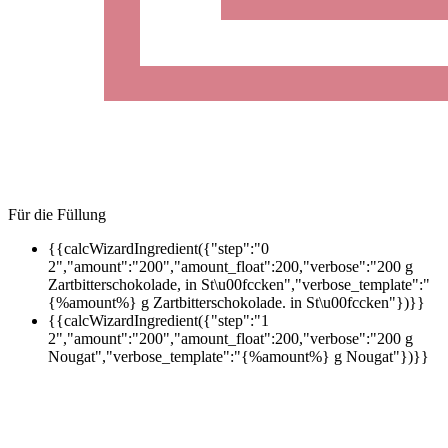
Für die Füllung
{{calcWizardIngredient({"step":"0
2","amount":"200","amount_float":200,"verbose":"200 g
Zartbitterschokolade, in St\u00fccken","verbose_template":"
{%amount%} g Zartbitterschokolade. in St\u00fccken"})}}
{{calcWizardIngredient({"step":"1
2","amount":"200","amount_float":200,"verbose":"200 g
Nougat","verbose_template":"{%amount%} g Nougat"})}}