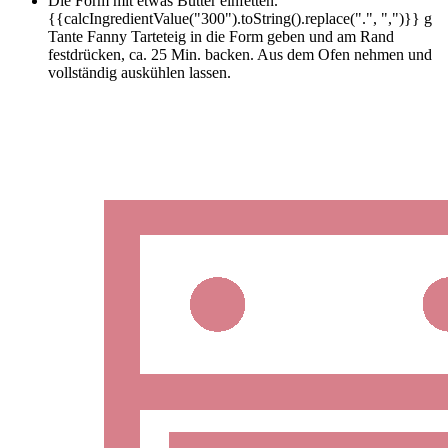
Die Form mit etwas Butter einfetten.
{{calcIngredientValue("300").toString().replace(".", ",")}} g
Tante Fanny Tarteteig in die Form geben und am Rand
festdrücken, ca. 25 Min. backen. Aus dem Ofen nehmen und
vollständig auskühlen lassen.