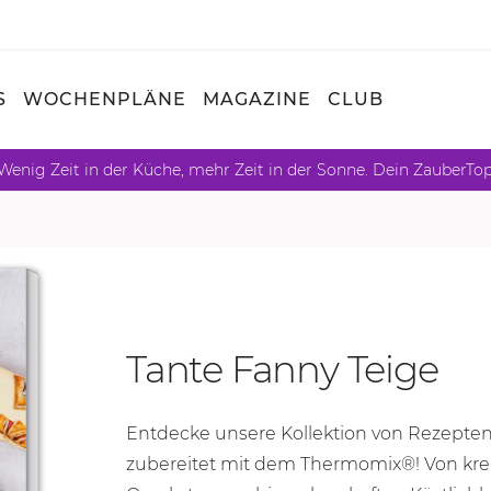
S
WOCHENPLÄNE
MAGAZINE
CLUB
Wenig Zeit in der Küche, mehr Zeit in der Sonne. Dein ZauberTo
Tante Fanny Teige
Entdecke unsere Kollektion von Rezepten 
zubereitet mit dem Thermomix®! Von krea