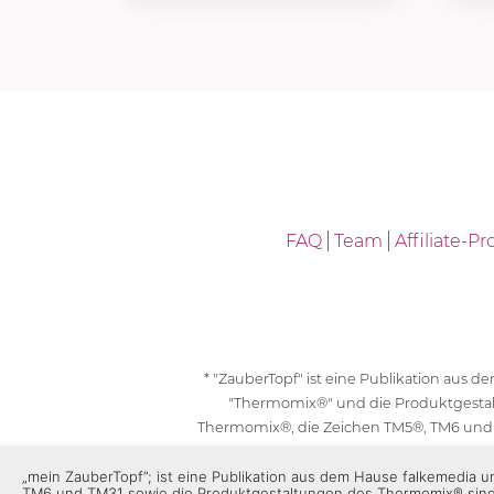
FAQ
Team
Affiliate-
* "ZauberTopf" ist eine Publikation aus
"Thermomix®" und die Produktgesta
Thermomix®, die Zeichen TM5®, TM6 und
geschützt. F
„mein ZauberTopf”; ist eine Publikation aus dem Hause falkemedia
TM6 und TM31 sowie die Produktgestaltungen des Thermomix® sin