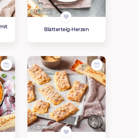
45 Min.
mit
Blätterteig-Herzen
35 Min.