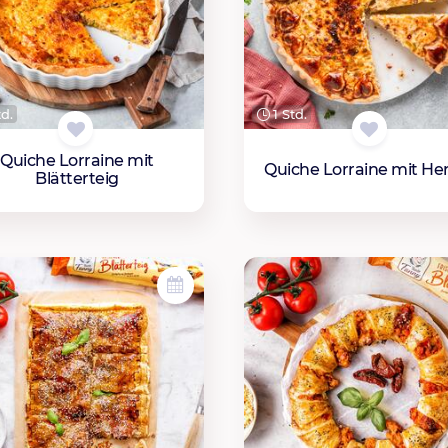
td.
1 Std.
Quiche Lorraine mit
Quiche Lorraine mit He
Blätterteig