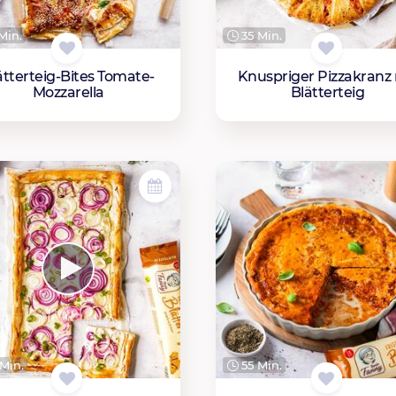
Min.
35 Min.
ätterteig-Bites Tomate-
Knuspriger Pizzakranz 
Mozzarella
Blätterteig
Min.
55 Min.