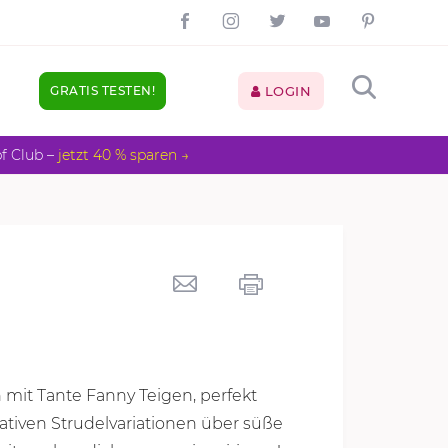
GRATIS TESTEN!
LOGIN
pf Club –
jetzt 40 % sparen →
mit Tante Fanny Teigen, perfekt
tiven Strudelvariationen über süße