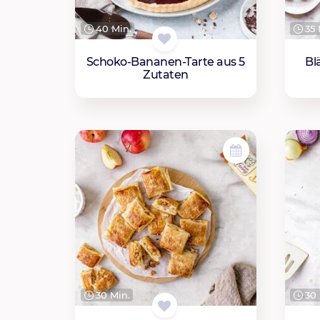
40 Min.
35 
Schoko-Bananen-Tarte aus 5
Bl
Zutaten
30 Min.
30 