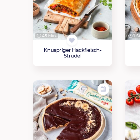
45 Min.
1 S
Knuspriger Hackfleisch-
Strudel