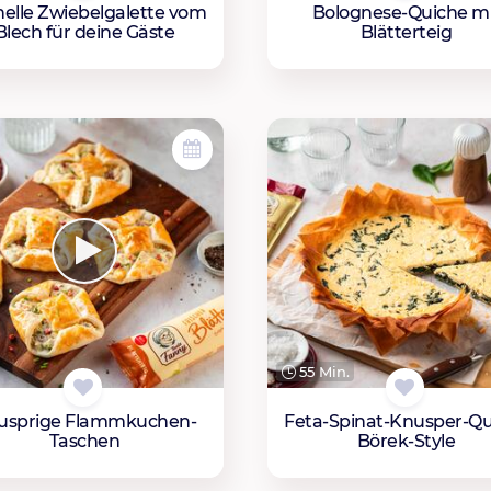
elle Zwiebelgalette vom
Bolognese-Quiche mi
Blech für deine Gäste
Blätterteig
55 Min.
usprige Flammkuchen-
Feta-Spinat-Knusper-Qu
Taschen
Börek-Style