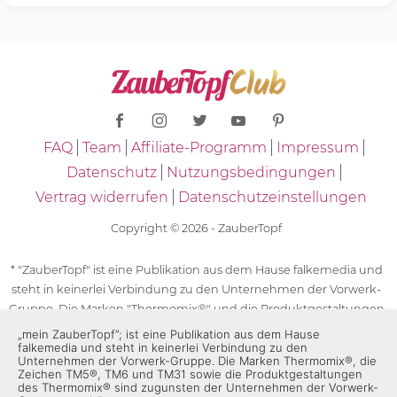
FAQ
Team
Affiliate-Programm
Impressum
Datenschutz
Nutzungsbedingungen
Vertrag widerrufen
Datenschutzeinstellungen
Copyright © 2026 - ZauberTopf
* "ZauberTopf" ist eine Publikation aus dem Hause falkemedia und
steht in keinerlei Verbindung zu den Unternehmen der Vorwerk-
Gruppe. Die Marken "Thermomix®" und die Produktgestaltungen
des "Thermomix®" sind eingetragene Marken der Unternehmen
„mein ZauberTopf”; ist eine Publikation aus dem Hause
falkemedia und steht in keinerlei Verbindung zu den
der Vorwerk-Gruppe. Die Marken Thermomix®, die Zeichen TM5®,
Unternehmen der Vorwerk-Gruppe. Die Marken Thermomix®, die
TM6 und TM31 sowie die Produktgestaltungen des Thermomix®
Zeichen TM5®, TM6 und TM31 sowie die Produktgestaltungen
des Thermomix® sind zugunsten der Unternehmen der Vorwerk-
sind zugunsten der Unternehmen der Vorwerk-Gruppe