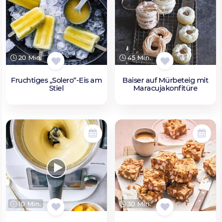
20 Min.
45 Min.
Fruchtiges „Solero“-Eis am
Baiser auf Mürbeteig mit
Stiel
Maracujakonfitüre
10 Min.
30 Min.