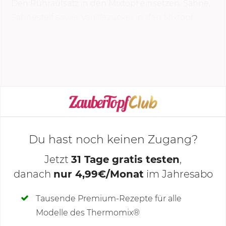
Den Rühraufsatz in den Mixtopf einsetzen. Sahne,
Sahnesteif sowie Vanillezucker in den Mixtopf
geben und
Stufe 3
unter Sichtkontakt steif
schlagen. Die Sahne umfüllen. Quark und Zucker
in den...
KOCHMODUS STARTEN
Du hast noch keinen Zugang?
Jetzt
31 Tage gratis testen
,
danach
nur 4,99€/Monat
im Jahresabo
Deine Notizen
Tausende Premium-Rezepte für alle
Modelle des Thermomix®
SCHREIBE NEUE NOTIZ