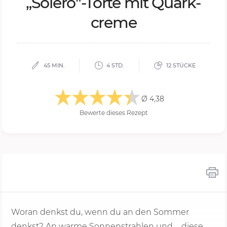
„So­le­ro"-Tor­te mit Quark­
cre­me
45 MIN.
4 STD.
12 STÜCKE
Ø 4,38
Bewerte dieses Rezept
Woran denkst du, wenn du an den Sommer
denkst? An warme Sonnenstrahlen und ... diese