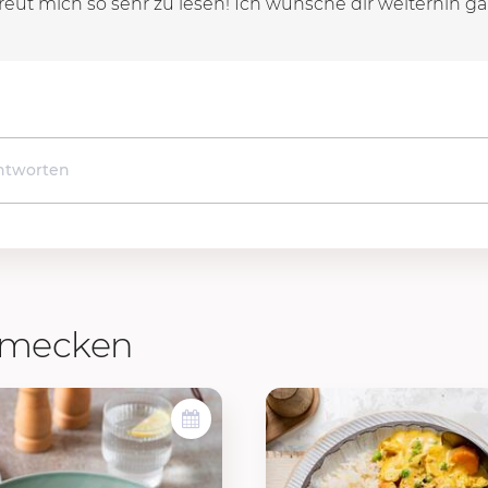
 freut mich so sehr zu lesen! Ich wünsche dir weiterhin g
chmecken