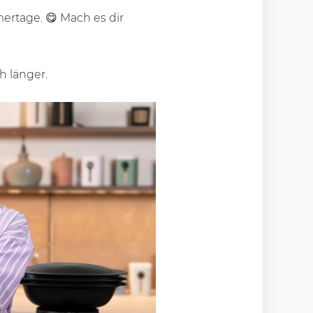
ertage. 😋 Mach es dir
h länger.