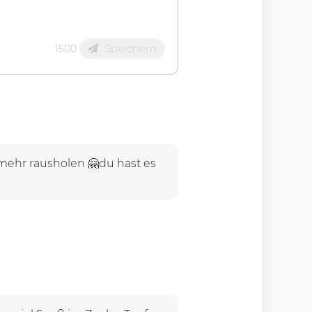
Speichern
1500
 mehr rausholen 🤗du hast es