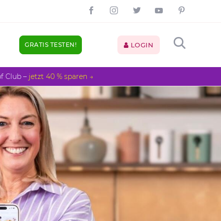
GRATIS TESTEN!
LOGIN
pf Club –
jetzt 40 % sparen →