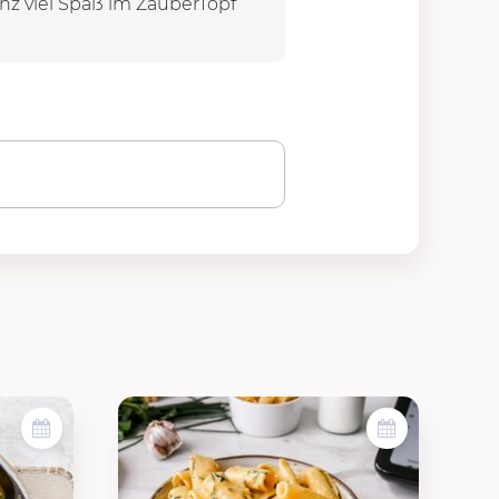
anz viel Spaß im ZauberTopf