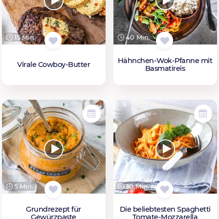
15 Min.
40 Min.
Hähnchen-Wok-Pfanne mit
Virale Cowboy-Butter
Basmatireis
5 Min.
30 Min.
Grundrezept für
Die beliebtesten Spaghetti
Gewürzpaste
Tomate-Mozzarella