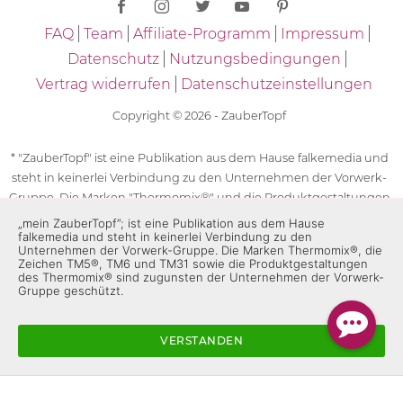
FAQ
Team
Affiliate-Programm
Impressum
Datenschutz
Nutzungsbedingungen
Vertrag widerrufen
Datenschutzeinstellungen
Copyright © 2026 - ZauberTopf
* "ZauberTopf" ist eine Publikation aus dem Hause falkemedia und
steht in keinerlei Verbindung zu den Unternehmen der Vorwerk-
Gruppe. Die Marken "Thermomix®" und die Produktgestaltungen
des "Thermomix®" sind eingetragene Marken der Unternehmen
„mein ZauberTopf”; ist eine Publikation aus dem Hause
falkemedia und steht in keinerlei Verbindung zu den
der Vorwerk-Gruppe. Die Marken Thermomix®, die Zeichen TM5®,
Unternehmen der Vorwerk-Gruppe. Die Marken Thermomix®, die
TM6 und TM31 sowie die Produktgestaltungen des Thermomix®
Zeichen TM5®, TM6 und TM31 sowie die Produktgestaltungen
des Thermomix® sind zugunsten der Unternehmen der Vorwerk-
sind zugunsten der Unternehmen der Vorwerk-Gruppe
Gruppe geschützt.
geschützt. Für die Rezeptangaben in "ZauberTopf" ist
ausschließlich falkemedia verantwortlich.
VERSTANDEN