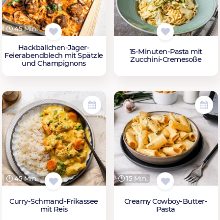
45 Min.
Hackbällchen-Jäger-
15-Minuten-Pasta mit
Feierabendblech mit Spätzle
Zucchini-Cremesoße
und Champignons
45 Min.
15 Min.
Curry-Schmand-Frikassee
Creamy Cowboy-Butter-
mit Reis
Pasta