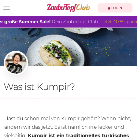
TOGGLE NAVIGATION
LOGIN
r große Summer Sale!
Dein ZauberTopf Club –
jetzt 40 % spare
Was ist Kumpir?
Hast du schon mal von Kumpir gehört? Wenn nicht,
ändern wir das jetzt. Es ist nämlich irre lecker und
vielseitig!
Kumpir ist ein traditionelles türkisches