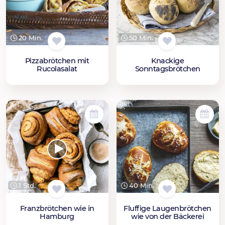
20 Min.
50 Min.
Pizzabrötchen mit
Knackige
Rucolasalat
Sonntagsbrötchen
1 Std.
40 Min.
Franzbrötchen wie in
Fluffige Laugenbrötchen
Hamburg
wie von der Bäckerei