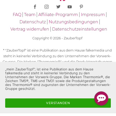
FAQ
Team
Affiliate-Programm
Impressum
Datenschutz
Nutzungsbedingungen
Vertrag widerrufen
Datenschutzeinstellungen
Copyright © 2026 - ZauberTopf
* "ZauberTopf" ist eine Publikation aus dem Hause falkemedia und
steht in keinerlei Verbindung zu den Unternehmen der Vorwerk-
Gruppe. Die Marken "Thermomix®" und die Produktgestaltungen
des "Thermomix®" sind eingetragene Marken der Unternehmen
„mein ZauberTopf”; ist eine Publikation aus dem Hause
falkemedia und steht in keinerlei Verbindung zu den
der Vorwerk-Gruppe. Die Marken Thermomix®, die Zeichen TM5®,
Unternehmen der Vorwerk-Gruppe. Die Marken Thermomix®, die
TM6 und TM31 sowie die Produktgestaltungen des Thermomix®
Zeichen TM5®, TM6 und TM31 sowie die Produktgestaltungen
des Thermomix® sind zugunsten der Unternehmen der Vorwerk-
sind zugunsten der Unternehmen der Vorwerk-Gruppe
Gruppe geschützt.
geschützt. Für die Rezeptangaben in "ZauberTopf" ist
ausschließlich falkemedia verantwortlich.
VERSTANDEN