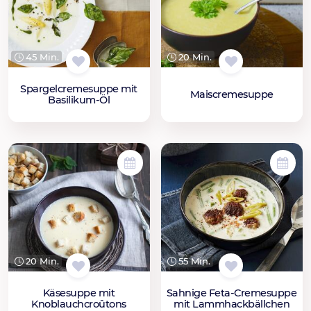
45 Min.
20 Min.
Spargelcremesuppe mit
Maiscremesuppe
Basilikum-Öl
20 Min.
55 Min.
Käsesuppe mit
Sahnige Feta-Cremesuppe
Knoblauchcroûtons
mit Lammhackbällchen