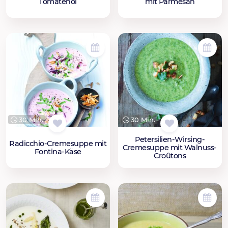
Tomatenöl
mit Parmesan
30 Min.
30 Min.
Petersilien-Wirsing-
Radicchio-Cremesuppe mit
Cremesuppe mit Walnuss-
Fontina-Käse
Croûtons