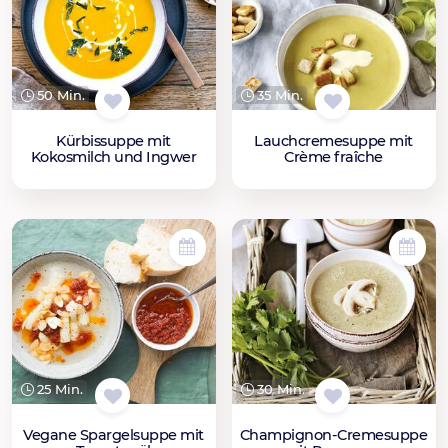
50 Min.
35 Min.
Kürbissuppe mit
Lauchcremesuppe mit
Kokosmilch und Ingwer
Crème fraîche
25 Min.
30 Min.
Vegane Spargelsuppe mit
Champignon-Cremesuppe