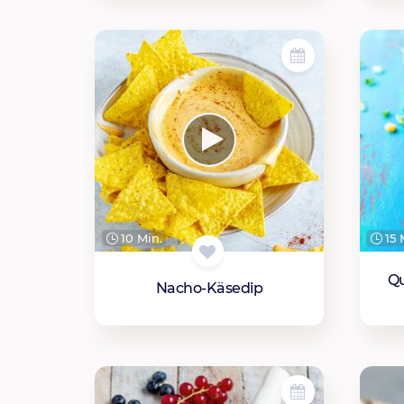
10 Min.
15 
Qu
Nacho-Käsedip