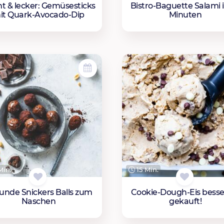
ht & lecker: Gemüsesticks
Bistro-Baguette Salami 
it Quark-Avocado-Dip
Minuten
Min.
15 Min.
unde Snickers Balls zum
Cookie-Dough-Eis besser
Naschen
gekauft!