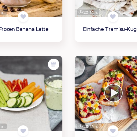
in.
20 Min.
Frozen Banana Latte
Einfache Tiramisu-Kug
in.
20 Min.