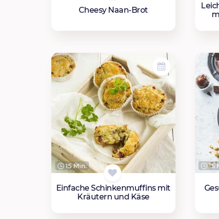
Leic
Cheesy Naan-Brot
m
15 Min.
15 
Einfache Schinkenmuffins mit
Ges
Kräutern und Käse