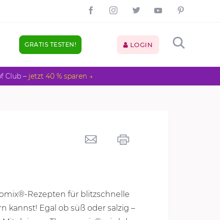
GRATIS TESTEN!
LOGIN
pf Club –
jetzt 40 % sparen →
omix®-Rezepten für blitzschnelle
n kannst! Egal ob süß oder salzig –