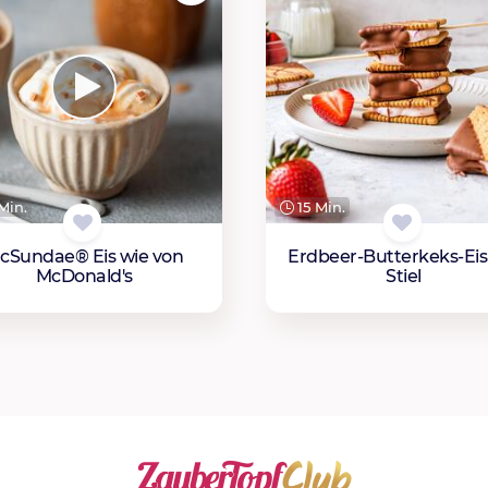
Min.
15 Min.
cSundae® Eis wie von
Erdbeer-Butterkeks-Ei
McDonald's
Stiel