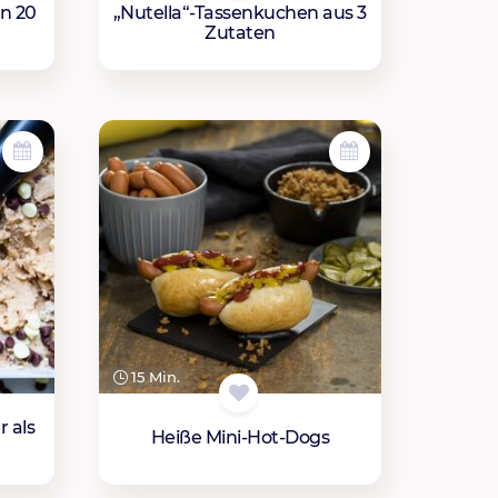
in 20
„Nutella“-Tassenkuchen aus 3
Zutaten
15 Min.
 als
Heiße Mini-Hot-Dogs