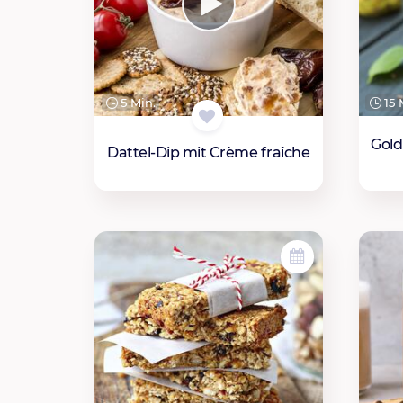
5 Min.
15 
Gold
Dattel-Dip mit Crème fraîche