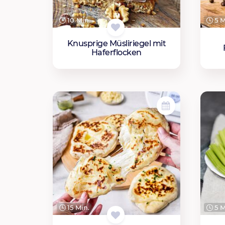
10 Min.
5 M
Knusprige Müsliriegel mit
Haferflocken
15 Min.
5 M