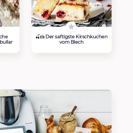
06:37 Min
sche
🍒🍰 Der saftigste Kirschkuchen
bullar
vom Blech