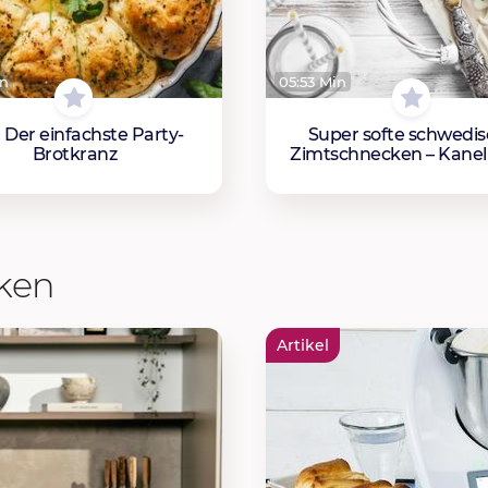
in
05:53 Min
 Der einfachste Party-
Super softe schwedi
Brotkranz
Zimtschnecken – Kanel
cken
Artikel