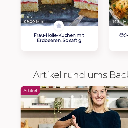
09:00 Min
14:34 M
Frau-Holle-Kuchen mit
😍🥳
Erdbeeren: So saftig
Artikel rund ums Ba
Artikel