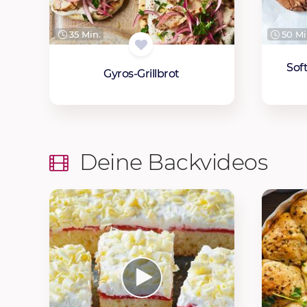
35 Min.
50 Mi
Sof
Gyros-Grillbrot
Deine Backvideos