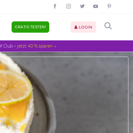
GRATIS TESTEN!
LOGIN
pf Club –
jetzt 40 % sparen →