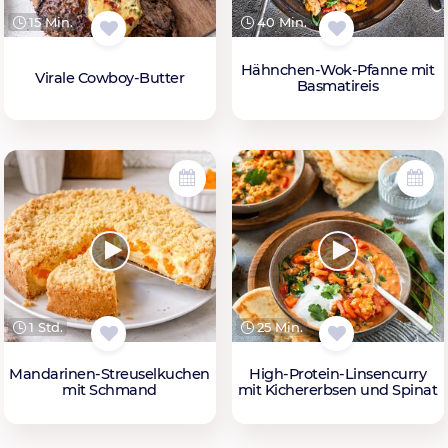
15 Min.
40 Min.
Hähnchen-Wok-Pfanne mit
Virale Cowboy-Butter
Basmatireis
1 Std.
25 Min.
Mandarinen-Streuselkuchen
High-Protein-Linsencurry
mit Schmand
mit Kichererbsen und Spinat