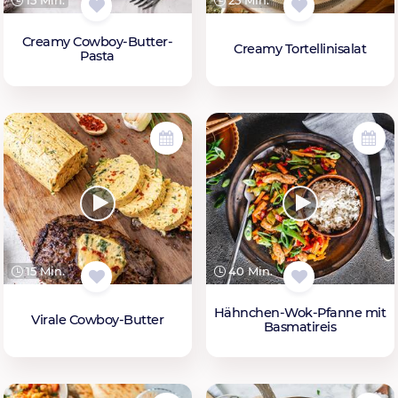
15 Min.
25 Min.
Creamy Cowboy-Butter-
Creamy Tortellinisalat
Pasta
15 Min.
40 Min.
Hähnchen-Wok-Pfanne mit
Virale Cowboy-Butter
Basmatireis