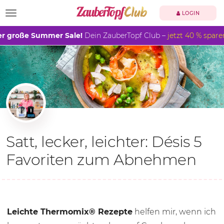
TOGGLE NAVIGATION
LOGIN
r große Summer Sale!
Dein ZauberTopf Club –
jetzt 40 % spare
Satt, lecker, leichter: Désis 5
Favoriten zum Abnehmen
Leichte Thermomix® Rezepte
helfen mir, wenn ich