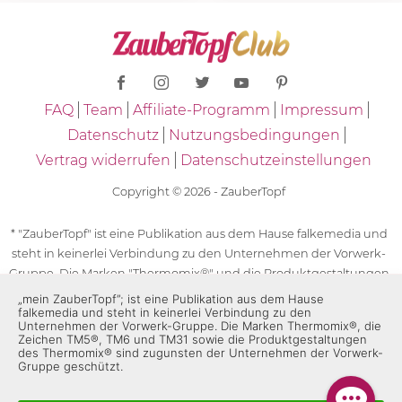
FAQ
Team
Affiliate-Programm
Impressum
Datenschutz
Nutzungsbedingungen
Vertrag widerrufen
Datenschutzeinstellungen
Copyright © 2026 - ZauberTopf
* "ZauberTopf" ist eine Publikation aus dem Hause falkemedia und
steht in keinerlei Verbindung zu den Unternehmen der Vorwerk-
Gruppe. Die Marken "Thermomix®" und die Produktgestaltungen
des "Thermomix®" sind eingetragene Marken der Unternehmen
„mein ZauberTopf”; ist eine Publikation aus dem Hause
falkemedia und steht in keinerlei Verbindung zu den
der Vorwerk-Gruppe. Die Marken Thermomix®, die Zeichen TM5®,
Unternehmen der Vorwerk-Gruppe. Die Marken Thermomix®, die
TM6 und TM31 sowie die Produktgestaltungen des Thermomix®
Zeichen TM5®, TM6 und TM31 sowie die Produktgestaltungen
des Thermomix® sind zugunsten der Unternehmen der Vorwerk-
sind zugunsten der Unternehmen der Vorwerk-Gruppe
Gruppe geschützt.
geschützt. Für die Rezeptangaben in "ZauberTopf" ist
ausschließlich falkemedia verantwortlich.