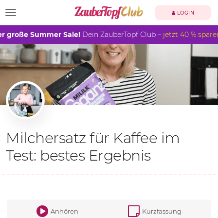
TOGGLE NAVIGATION
LOGIN
r große Summer Sale!
Dein ZauberTopf Club –
jetzt 40 % spare
Milchersatz für Kaffee im
Test: bestes Ergebnis
Anhören
Kurzfassung