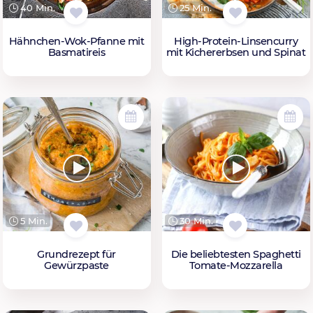
40 Min.
25 Min.
Hähnchen-Wok-Pfanne mit
High-Protein-Linsencurry
Basmatireis
mit Kichererbsen und Spinat
5 Min.
30 Min.
Grundrezept für
Die beliebtesten Spaghetti
Gewürzpaste
Tomate-Mozzarella