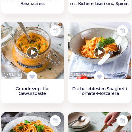
Basmatireis
mit Kichererbsen und Spinat
5 Min.
30 Min.
Grundrezept für
Die beliebtesten Spaghetti
Gewürzpaste
Tomate-Mozzarella