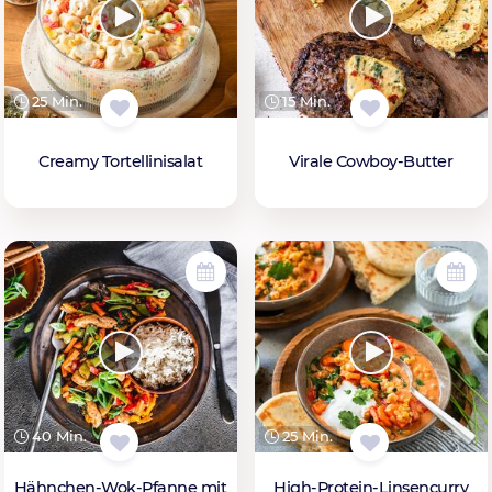
25 Min.
15 Min.
Creamy Tortellinisalat
Virale Cowboy-Butter
40 Min.
25 Min.
Hähnchen-Wok-Pfanne mit
High-Protein-Linsencurry