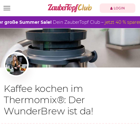
TOGGLE NAVIGATION
LOGIN
r große Summer Sale!
Dein ZauberTopf Club –
jetzt 40 % spare
Kaffee kochen im
Thermomix®: Der
WunderBrew ist da!