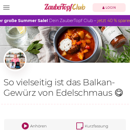
TOGGLE NAVIGATION
LOGIN
r große Summer Sale!
Dein ZauberTopf Club –
jetzt 40 % spare
So vielseitig ist das Balkan-
Gewürz von Edelschmaus 😋
Anhören
Kurzfassung