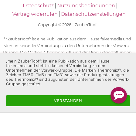
Datenschutz
Nutzungsbedingungen
Vertrag widerrufen
Datenschutzeinstellungen
Copyright © 2026 - ZauberTopf
* "ZauberTopf" ist eine Publikation aus dem Hause falkemedia und
steht in keinerlei Verbindung zu den Unternehmen der Vorwerk-
Gruppe. Die Marken "Thermomix®" und die Produktgestaltungen
des "Thermomix®" sind eingetragene Marken der Unternehmen
„mein ZauberTopf”; ist eine Publikation aus dem Hause
falkemedia und steht in keinerlei Verbindung zu den
der Vorwerk-Gruppe. Die Marken Thermomix®, die Zeichen TM5®,
Unternehmen der Vorwerk-Gruppe. Die Marken Thermomix®, die
TM6 und TM31 sowie die Produktgestaltungen des Thermomix®
Zeichen TM5®, TM6 und TM31 sowie die Produktgestaltungen
des Thermomix® sind zugunsten der Unternehmen der Vorwerk-
sind zugunsten der Unternehmen der Vorwerk-Gruppe
Gruppe geschützt.
geschützt. Für die Rezeptangaben in "ZauberTopf" ist
ausschließlich falkemedia verantwortlich.
VERSTANDEN