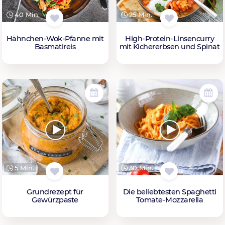
40 Min.
25 Min.
Hähnchen-Wok-Pfanne mit
High-Protein-Linsencurry
Basmatireis
mit Kichererbsen und Spinat
5 Min.
30 Min.
Grundrezept für
Die beliebtesten Spaghetti
Gewürzpaste
Tomate-Mozzarella