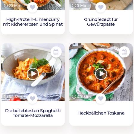
25 Min.
5 Min.
High-Protein-Linsencurry
Grundrezept für
mit Kichererbsen und Spinat
Gewürzpaste
30 Min.
40 Min.
Die beliebtesten Spaghetti
Hackbällchen Toskana
Tomate-Mozzarella