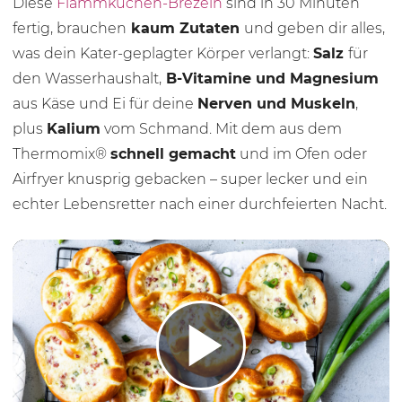
Diese
Flammkuchen-Brezeln
sind in
30 Minu
ten
fertig, brauchen
kaum Zutaten
und geben dir alles,
was dein Kater-geplagter Körper verlangt:
Salz
für
den Wasserhaushalt,
B-Vitamine und Magnesium
aus Käse und Ei für deine
Nerven und Muskeln
,
plus
Kalium
vom Schmand. Mit dem aus dem
Thermomix®
schnell gemacht
und im Ofen oder
Airfryer knusprig gebacken – super lecker und ein
echter Lebensretter nach einer durchfeierten Nacht.
Play 