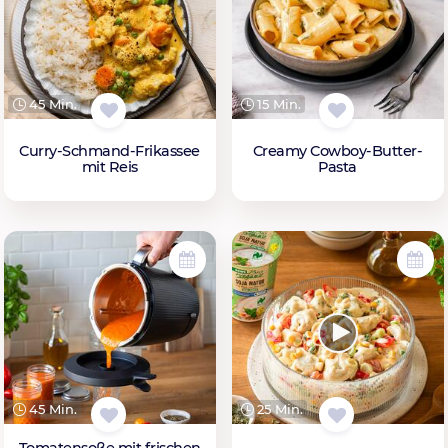
45 Min.
15 Min.
Curry-Schmand-Frikassee
Creamy Cowboy-Butter-
mit Reis
Pasta
45 Min.
25 Min.
Tomatensoße mit frischen