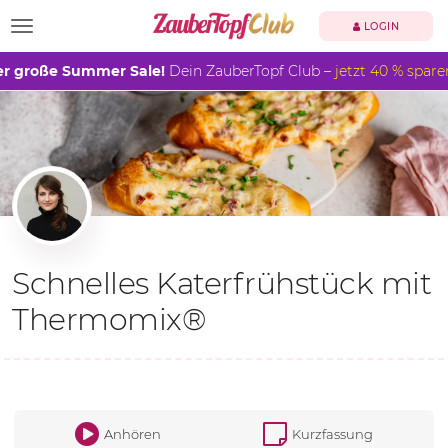
TOGGLE NAVIGATION
LOGIN
r große Summer Sale!
Dein ZauberTopf Club –
jetzt 40 % spare
Schnelles Katerfrühstück mit
Thermomix®
Anhören
Kurzfassung