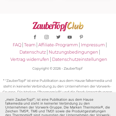
FAQ
Team
Affiliate-Programm
Impressum
Datenschutz
Nutzungsbedingungen
Vertrag widerrufen
Datenschutzeinstellungen
Copyright © 2026 - ZauberTopf
* "ZauberTopf" ist eine Publikation aus dem Hause falkemedia und
steht in keinerlei Verbindung zu den Unternehmen der Vorwerk-
Gruppe. Die Marken "Thermomix®" und die Produktgestaltungen
des "Thermomix®" sind eingetragene Marken der Unternehmen
„mein ZauberTopf”; ist eine Publikation aus dem Hause
falkemedia und steht in keinerlei Verbindung zu den
der Vorwerk-Gruppe. Die Marken Thermomix®, die Zeichen TM5®,
Unternehmen der Vorwerk-Gruppe. Die Marken Thermomix®, die
TM6 und TM31 sowie die Produktgestaltungen des Thermomix®
Zeichen TM5®, TM6 und TM31 sowie die Produktgestaltungen
des Thermomix® sind zugunsten der Unternehmen der Vorwerk-
sind zugunsten der Unternehmen der Vorwerk-Gruppe