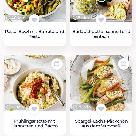
40 Min.
5 Min.
Pasta-Bowl mit Burrata und
Bärlauchbutter schnell und
Pesto
einfach
35 Min.
35 Min.
Frühlingsrisotto mit
Spargel-Lachs-Päckchen
Hähnchen und Bacon
aus dem Varoma®