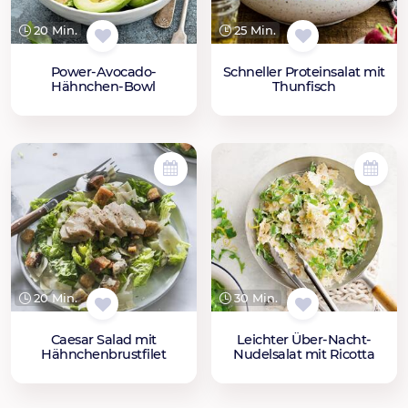
20 Min.
25 Min.
Power-Avocado-
Schneller Proteinsalat mit
Hähnchen-Bowl
Thunfisch
20 Min.
30 Min.
Caesar Salad mit
Leichter Über-Nacht-
Hähnchenbrustfilet
Nudelsalat mit Ricotta