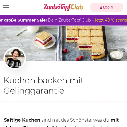
TOGGLE NAVIGATION
LOGIN
r große Summer Sale!
Dein ZauberTopf Club –
jetzt 40 % spare
Kuchen backen mit
Gelinggarantie
Saftige Kuchen
sind mit das Schönste, was du
mit