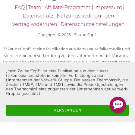
FAQ
Team
Affiliate-Programm
Impressum
Datenschutz
Nutzungsbedingungen
Vertrag widerrufen
Datenschutzeinstellungen
Copyright © 2026 - ZauberTopf
* "ZauberTopf" ist eine Publikation aus dem Hause falkemedia und
steht in keinerlei Verbindung zu den Unternehmen der Vorwerk-
Gruppe. Die Marken "Thermomix®" und die Produktgestaltungen
des "Thermomix®" sind eingetragene Marken der Unternehmen
„mein ZauberTopf”; ist eine Publikation aus dem Hause
falkemedia und steht in keinerlei Verbindung zu den
der Vorwerk-Gruppe. Die Marken Thermomix®, die Zeichen TM5®,
Unternehmen der Vorwerk-Gruppe. Die Marken Thermomix®, die
TM6 und TM31 sowie die Produktgestaltungen des Thermomix®
Zeichen TM5®, TM6 und TM31 sowie die Produktgestaltungen
sind zugunsten der Unternehmen der Vorwerk-Gruppe
des Thermomix® sind zugunsten der Unternehmen der Vorwerk-
Gruppe geschützt.
geschützt. Für die Rezeptangaben in "ZauberTopf" ist
ausschließlich falkemedia verantwortlich.
VERSTANDEN