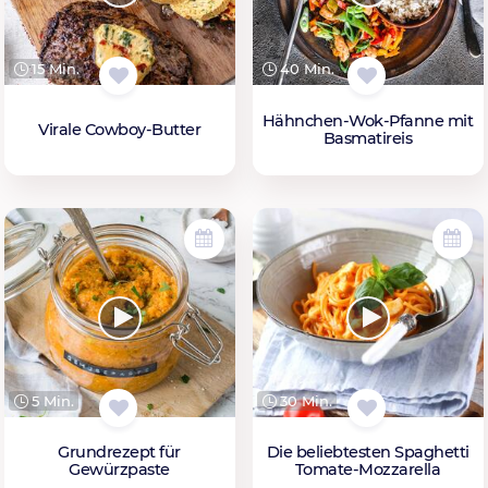
15 Min.
40 Min.
Hähnchen-Wok-Pfanne mit
Virale Cowboy-Butter
Basmatireis
5 Min.
30 Min.
Grundrezept für
Die beliebtesten Spaghetti
Gewürzpaste
Tomate-Mozzarella