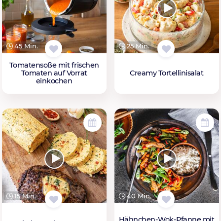
45 Min.
25 Min.
Tomatensoße mit frischen
Tomaten auf Vorrat
Creamy Tortellinisalat
einkochen
15 Min.
40 Min.
Hähnchen-Wok-Pfanne mit