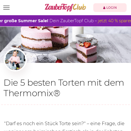
TOGGLE NAVIGATION
LOGIN
r große Summer Sale!
Dein ZauberTopf Club –
jetzt 40 % spare
Die 5 besten Torten mit dem
Thermomix®
"Darf es noch ein Stück Torte sein?" – eine Frage, die