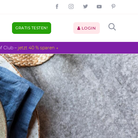
GRATIS TESTEN!
LOGIN
pf Club –
jetzt 40 % sparen →