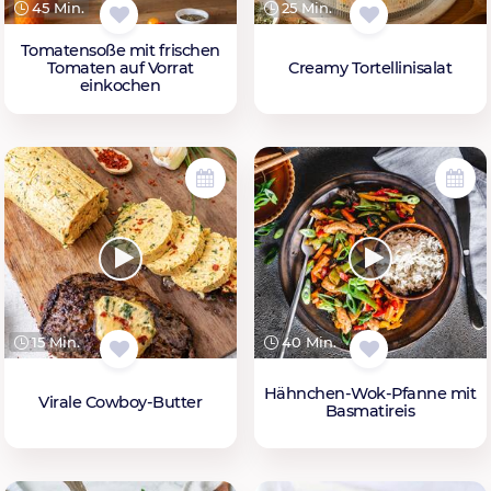
45 Min.
25 Min.
Tomatensoße mit frischen
Tomaten auf Vorrat
Creamy Tortellinisalat
einkochen
15 Min.
40 Min.
Hähnchen-Wok-Pfanne mit
Virale Cowboy-Butter
Basmatireis