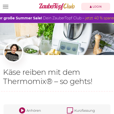
TOGGLE NAVIGATION
LOGIN
r große Summer Sale!
Dein ZauberTopf Club –
jetzt 40 % spare
Käse reiben mit dem
Thermomix® – so gehts!
Anhören
Kurzfassung