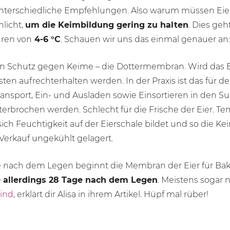
unterschiedliche Empfehlungen. Also warum müssen Eier
licht,
um die Keimbildung gering zu halten
. Dies ge
ren von
4-
6 °C
. Schauen wir uns das einmal genauer an
en Schutz gegen Keime – die Dottermembran. Wird das 
ten aufrechterhalten werden. In der Praxis ist das für d
nsport, Ein- und Ausladen sowie Einsortieren in den S
erbrochen werden. Schlecht für die Frische der Eier.
sich Feuchtigkeit auf der Eierschale bildet und so die K
Verkauf ungekühlt gelagert.
ge nach dem Legen beginnt die Membran der Eier für Bak
e allerdings 28 Tage nach dem Legen
. Meistens sogar 
sind
, erklärt dir Alisa in ihrem Artikel. Hüpf mal rüber!