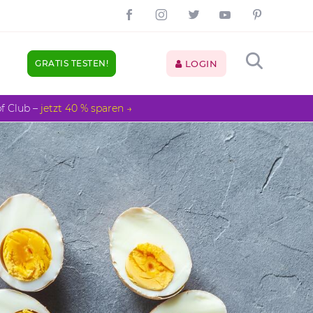
GRATIS TESTEN!
LOGIN
pf Club –
jetzt 40 % sparen →