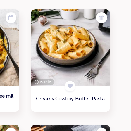
15 Min.
ee mit
Creamy Cowboy-Butter-Pasta