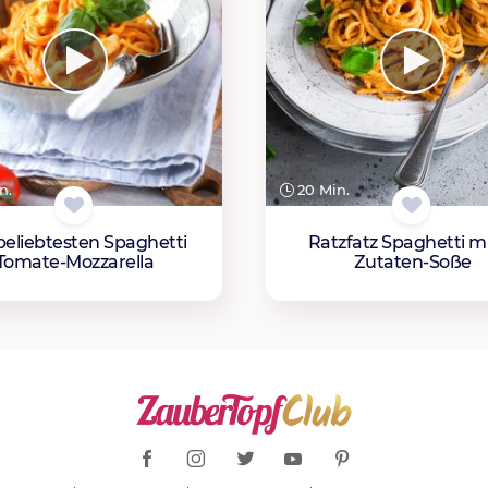
n.
20 Min.
beliebtesten Spaghetti
Ratzfatz Spaghetti mi
Tomate-Mozzarella
Zutaten-Soße