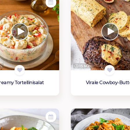
n.
15 Min.
reamy Tortellinisalat
Virale Cowboy-Butt