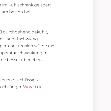
 im Kühlschrank gelagert
ht am besten bei
:
Ei durchgehend gekühlt,
en Handel schwierig
upermarktregalen würde die
 Temperaturschwankungen
eime besser überleben.
terien durchlässig zu
noch länger.
Woran du