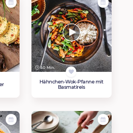
40 Min.
Hähnchen-Wok-Pfanne mit
er
Basmatireis