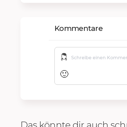
Kommentare
🙂
Das könnte dir auch s