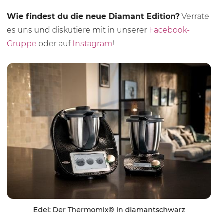
Wie findest du die neue Diamant Edition?
Verrate
es uns und diskutiere mit in unserer
Facebook-
Gruppe
oder auf
Instagram
!
Edel: Der Thermomix® in diamantschwarz