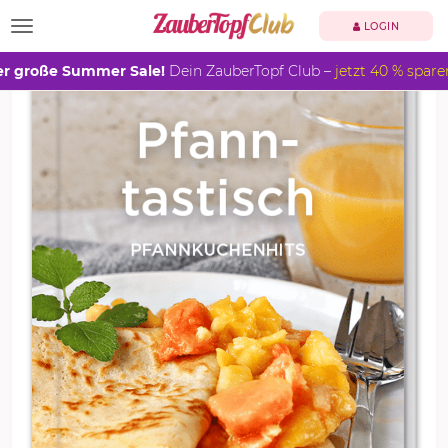
TOGGLE NAVIGATION
LOGIN
r große Summer Sale!
Dein ZauberTopf Club –
jetzt 40 % spare