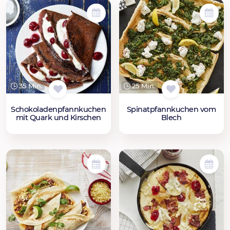
35 Min.
25 Min.
Schokoladenpfannkuchen
Spinatpfannkuchen vom
mit Quark und Kirschen
Blech