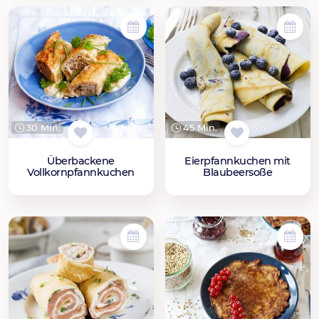
30 Min.
45 Min.
Überbackene
Eierpfannkuchen mit
Vollkornpfannkuchen
Blaubeersoße