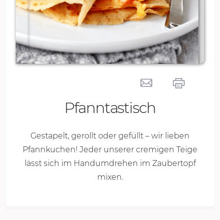
Pfanntastisch
Gestapelt, gerollt oder gefüllt – wir lieben
Pfannkuchen! Jeder unserer cremigen Teige
lässt sich im Handumdrehen im Zaubertopf
mixen.