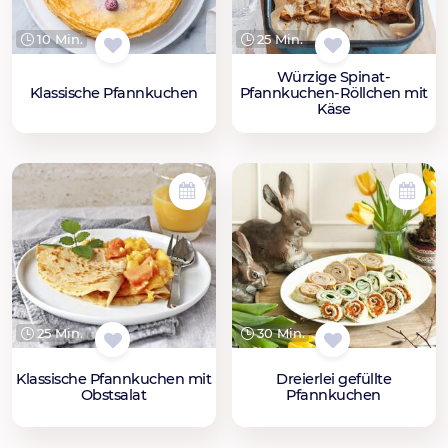
10 Min.
25 Min.
Würzige Spinat-
Klassische Pfannkuchen
Pfannkuchen-Röllchen mit
Käse
25 Min.
30 Min.
Klassische Pfannkuchen mit
Dreierlei gefüllte
Obstsalat
Pfannkuchen