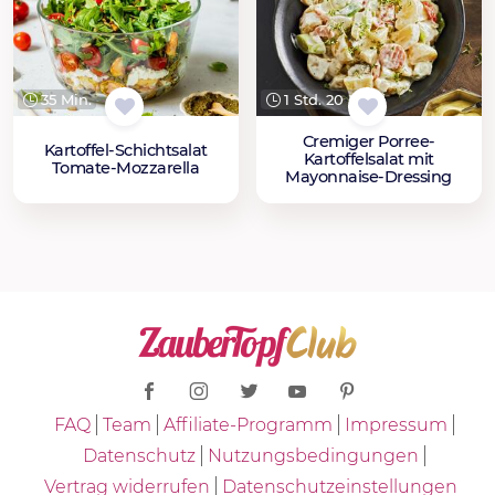
35 Min.
1 Std. 20 Min.
Cremiger Porree-
Kartoffel-Schichtsalat
Kartoffelsalat mit
Tomate-Mozzarella
Mayonnaise-Dressing
FAQ
Team
Affiliate-Programm
Impressum
Datenschutz
Nutzungsbedingungen
Vertrag widerrufen
Datenschutzeinstellungen