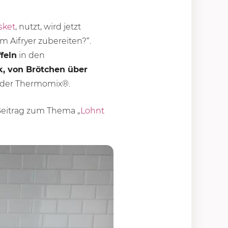
sket
, nutzt, wird jetzt
im Aifryer zubereiten?“.
feln
in den
, von Brötchen über
r der Thermomix®.
 Beitrag zum Thema „
Lohnt