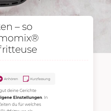
en – so
ermomix®
fritteuse
Anhören
Kurzfassung
gut deine Gerichte
eigene Einstellungen
. In
eiten du für welches