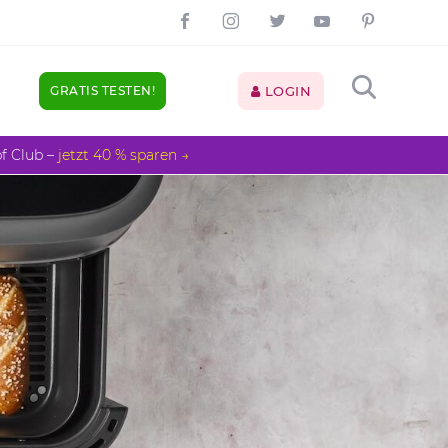
GRATIS TESTEN!
LOGIN
pf Club –
jetzt 40 % sparen →