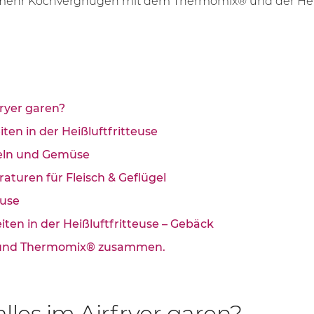
 mehr Kochvergnügen mit dem Thermomix® und der Heißl
fryer garen?
ten in der Heißluftfritteuse
ffeln und Gemüse
aturen für Fleisch & Geflügel
euse
ten in der Heißluftfritteuse – Gebäck
er und Thermomix® zusammen.
lles im Airfryer garen?