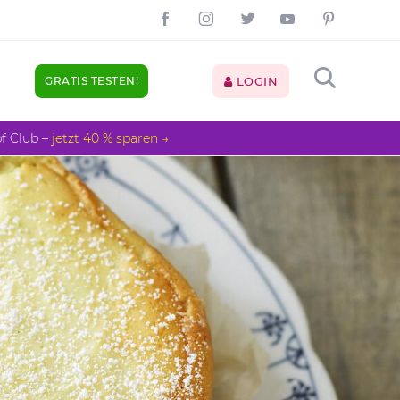
GRATIS TESTEN!
LOGIN
pf Club –
jetzt 40 % sparen →