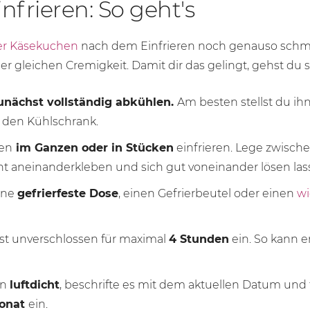
frieren: So geht's
her Käsekuchen
nach dem Einfrieren noch genauso sch
er gleichen Cremigkeit. Damit dir das gelingt, gehst du s
nächst vollständig abkühlen.
Am besten stellst du ih
 den Kühlschrank.
en
im Ganzen oder in Stücken
einfrieren. Lege zwisch
cht aneinanderkleben und sich gut voneinander lösen las
ine
gefrierfeste Dose
, einen Gefrierbeutel oder einen
w
st unverschlossen für maximal
4 Stunden
ein. So kann e
un
luftdicht
, beschrifte es mit dem aktuellen Datum und
Monat
ein.