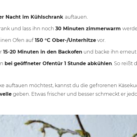
er Nacht im Kühlschrank
auftauen.
rank und lass ihn noch
30 Minu
ten zimmerwarm
werde
inen Ofen auf
150 °C
Ober-/Unterhitze
vor.
ür
15-20 Minuten in den Backofen
und backe ihn erneut 
en
bei
geöffneter Ofentür 1 Stunde abkühlen
. So reißt
ke auftauen möchtest, kannst du die gefrorenen Käsek
welle
geben. Etwas frischer und besser schmeckt er jed