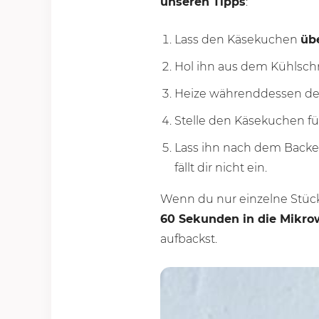
unseren Tipps
:
Lass den Käsekuchen
üb
Hol ihn aus dem Kühlsch
Heize währenddessen de
Stelle den Käsekuchen f
Lass ihn nach dem Back
fällt dir nicht ein.
Wenn du nur einzelne Stüc
60 Seku
nden in die Mikro
aufbackst.