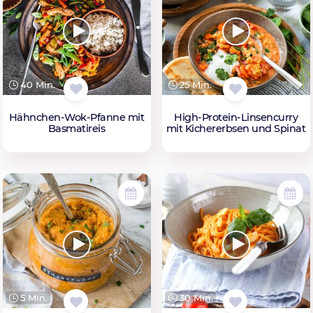
40 Min.
25 Min.
Hähnchen-Wok-Pfanne mit
High-Protein-Linsencurry
Basmatireis
mit Kichererbsen und Spinat
5 Min.
30 Min.