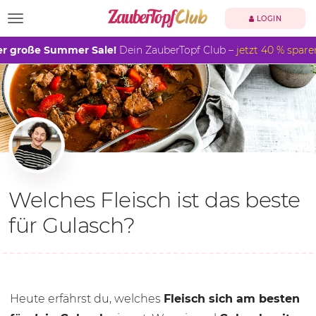
TOGGLE NAVIGATION
LOGIN
r große Summer Sale!
Dein ZauberTopf Club –
jetzt 40 % spare
Welches Fleisch ist das beste
für Gulasch?
Heute erfährst du, welches
Fleisch sich am besten