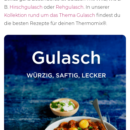
B.
Hirschgulasch
oder
Rehgulasch
. In unserer
Kollektion rund um das Thema Gulasch
findest du
die besten Rezepte für deinen Thermomix®.