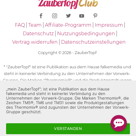
FAQ
Team
Affiliate-Programm
Impressum
Datenschutz
Nutzungsbedingungen
Vertrag widerrufen
Datenschutzeinstellungen
Copyright © 2026 - ZauberTopf
* "ZauberTopf" ist eine Publikation aus dem Hause falkemedia und
steht in keinerlei Verbindung zu den Unternehmen der Vorwerk-
Gruppe. Die Marken "Thermomix®" und die Produktgestaltungen
des "Thermomix®" sind eingetragene Marken der Unternehmen
„mein ZauberTopf”; ist eine Publikation aus dem Hause
falkemedia und steht in keinerlei Verbindung zu den
der Vorwerk-Gruppe. Die Marken Thermomix®, die Zeichen TM5®,
Unternehmen der Vorwerk-Gruppe. Die Marken Thermomix®, die
TM6 und TM31 sowie die Produktgestaltungen des Thermomix®
Zeichen TM5®, TM6 und TM31 sowie die Produktgestaltungen
sind zugunsten der Unternehmen der Vorwerk-Gruppe
des Thermomix® sind zugunsten der Unternehmen der Vorwerk-
Gruppe geschützt.
geschützt. Für die Rezeptangaben in "ZauberTopf" ist
ausschließlich falkemedia verantwortlich.
VERSTANDEN