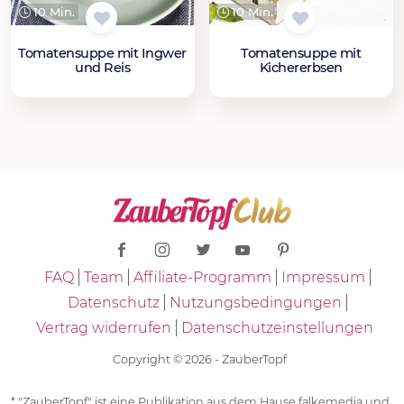
10 Min.
10 Min.
Tomatensuppe mit Ingwer
Tomatensuppe mit
und Reis
Kichererbsen
FAQ
Team
Affiliate-Programm
Impressum
Datenschutz
Nutzungsbedingungen
Vertrag widerrufen
Datenschutzeinstellungen
Copyright © 2026 - ZauberTopf
* "ZauberTopf" ist eine Publikation aus dem Hause falkemedia und