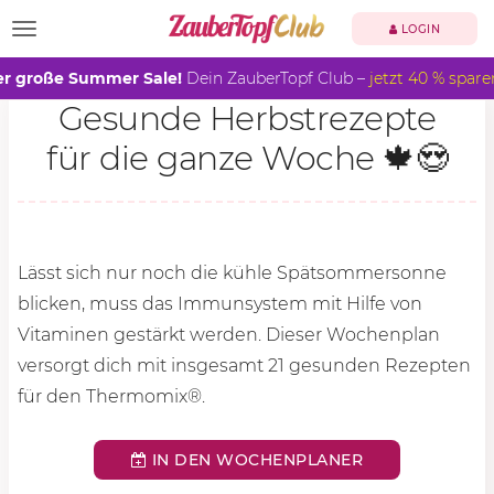
TOGGLE NAVIGATION
LOGIN
r große Summer Sale!
Dein ZauberTopf Club –
jetzt 40 % spare
Gesunde Herbstrezepte
für die ganze Woche 🍁😍
Lässt sich nur noch die kühle Spätsommersonne
blicken, muss das Immunsystem mit Hilfe von
Vitaminen gestärkt werden. Dieser Wochenplan
versorgt dich mit insgesamt 21 gesunden Rezepten
für den Thermomix®.
IN DEN WOCHENPLANER