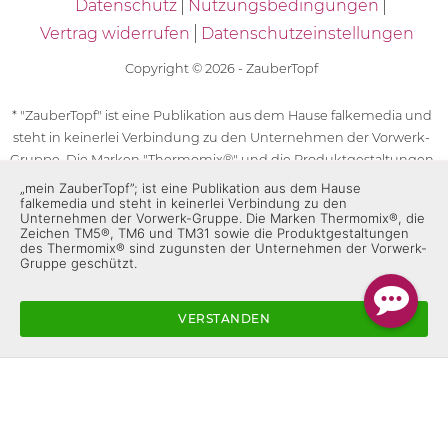
Datenschutz
Nutzungsbedingungen
Vertrag widerrufen
Datenschutzeinstellungen
Copyright © 2026 - ZauberTopf
* "ZauberTopf" ist eine Publikation aus dem Hause falkemedia und
steht in keinerlei Verbindung zu den Unternehmen der Vorwerk-
Gruppe. Die Marken "Thermomix®" und die Produktgestaltungen
des "Thermomix®" sind eingetragene Marken der Unternehmen
„mein ZauberTopf”; ist eine Publikation aus dem Hause
falkemedia und steht in keinerlei Verbindung zu den
der Vorwerk-Gruppe. Die Marken Thermomix®, die Zeichen TM5®,
Unternehmen der Vorwerk-Gruppe. Die Marken Thermomix®, die
TM6 und TM31 sowie die Produktgestaltungen des Thermomix®
Zeichen TM5®, TM6 und TM31 sowie die Produktgestaltungen
des Thermomix® sind zugunsten der Unternehmen der Vorwerk-
sind zugunsten der Unternehmen der Vorwerk-Gruppe
Gruppe geschützt.
geschützt. Für die Rezeptangaben in "ZauberTopf" ist
ausschließlich falkemedia verantwortlich.
VERSTANDEN