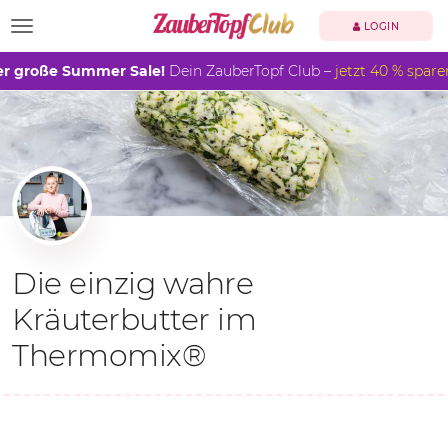
TOGGLE NAVIGATION
LOGIN
r große Summer Sale!
Dein ZauberTopf Club –
jetzt 40 % spare
Die einzig wahre
Kräuterbutter im
Thermomix®