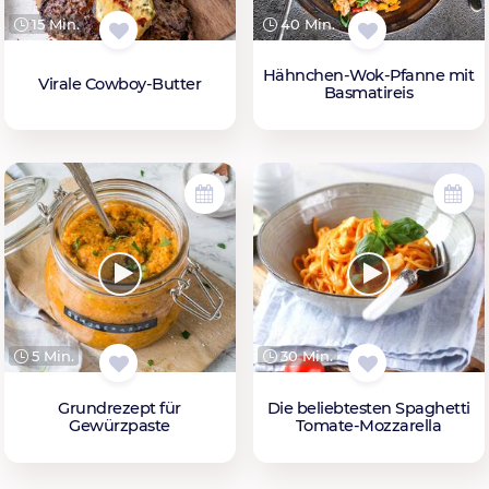
15 Min.
40 Min.
Hähnchen-Wok-Pfanne mit
Virale Cowboy-Butter
Basmatireis
5 Min.
30 Min.
Grundrezept für
Die beliebtesten Spaghetti
Gewürzpaste
Tomate-Mozzarella