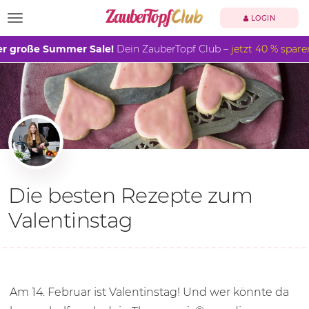
TOGGLE NAVIGATION
LOGIN
r große Summer Sale!
Dein ZauberTopf Club –
jetzt 40 % spare
Die besten Rezepte zum
Valentinstag
Am 14. Februar ist Valentinstag! Und wer könnte da