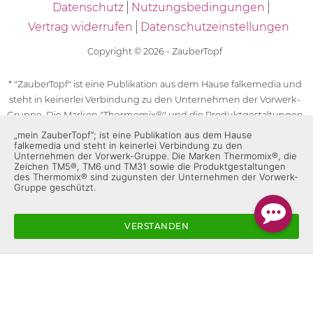
Datenschutz
Nutzungsbedingungen
Vertrag widerrufen
Datenschutzeinstellungen
Copyright © 2026 - ZauberTopf
* "ZauberTopf" ist eine Publikation aus dem Hause falkemedia und
steht in keinerlei Verbindung zu den Unternehmen der Vorwerk-
Gruppe. Die Marken "Thermomix®" und die Produktgestaltungen
des "Thermomix®" sind eingetragene Marken der Unternehmen
„mein ZauberTopf”; ist eine Publikation aus dem Hause
falkemedia und steht in keinerlei Verbindung zu den
der Vorwerk-Gruppe. Die Marken Thermomix®, die Zeichen TM5®,
Unternehmen der Vorwerk-Gruppe. Die Marken Thermomix®, die
TM6 und TM31 sowie die Produktgestaltungen des Thermomix®
Zeichen TM5®, TM6 und TM31 sowie die Produktgestaltungen
des Thermomix® sind zugunsten der Unternehmen der Vorwerk-
sind zugunsten der Unternehmen der Vorwerk-Gruppe
Gruppe geschützt.
geschützt. Für die Rezeptangaben in "ZauberTopf" ist
ausschließlich falkemedia verantwortlich.
VERSTANDEN