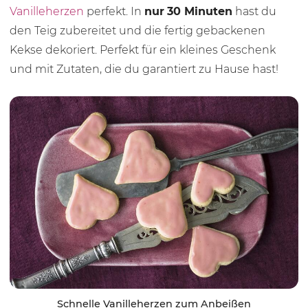
Vanilleherzen
perfekt. In
nur
30 Minu
ten
hast du
den Teig zubereitet und die fertig gebackenen
Kekse dekoriert. Perfekt für ein kleines Geschenk
und mit Zutaten, die du garantiert zu Hause hast!
Schnelle Vanilleherzen zum Anbeißen