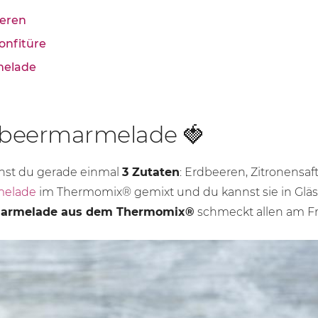
eeren
onfitüre
melade
dbeermarmelade 🍓
hst du gerade einmal
3 Zutaten
: Erdbeeren, Zitronensaf
melade
im Thermomix® gemixt und du kannst sie in Gläse
armelade aus dem Thermomix®
schmeckt allen am Fr