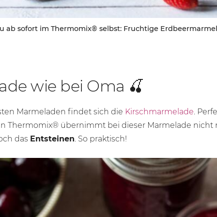
u ab sofort im Thermomix® selbst: Fruchtige Erdbeermarmela
ade wie bei Oma 🍒
esten Marmeladen findet sich die
Kirschmarmelade
. Perf
ein Thermomix® übernimmt bei dieser Marmelade nicht
och das
Entsteinen
. So praktisch!