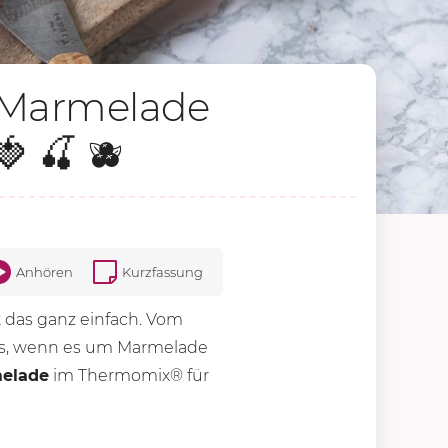
r Marmelade
 🍒 🫐
Anhören
Kurzfassung
t das ganz einfach. Vom
les, wenn es um Marmelade
melade
im Thermomix® für