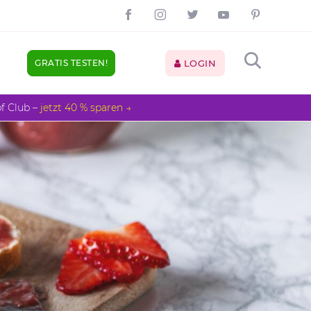
GRATIS TESTEN!
LOGIN
pf Club –
jetzt 40 % sparen →