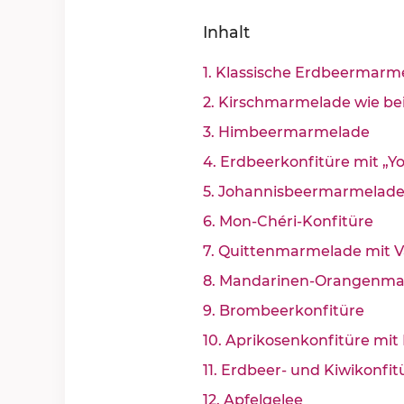
Inhalt
1. Klassische Erdbeermarm
2. Kirschmarmelade wie be
3. Himbeermarmelade
4. Erdbeerkonfitüre mit „Y
5. Johannisbeermarmelad
6. Mon-Chéri-Konfitüre
7. Quittenmarmelade mit Va
8. Mandarinen-Orangenmar
9. Brombeerkonfitüre
10. Aprikosenkonfitüre mi
11. Erd­beer- und Ki­wikon­fi­t
12. Apfelgelee