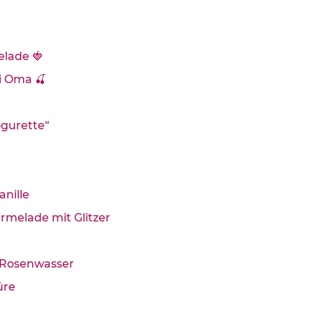
elade 🍓
i Oma 🍒
ogurette“
e
nille
melade mit Glitzer
t Rosenwasser
ü­re