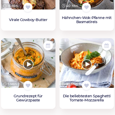
15 Min.
40 Min.
Hähnchen-Wok-Pfanne mit
Virale Cowboy-Butter
Basmatireis
5 Min.
30 Min.
Grundrezept für
Die beliebtesten Spaghetti
Gewürzpaste
Tomate-Mozzarella