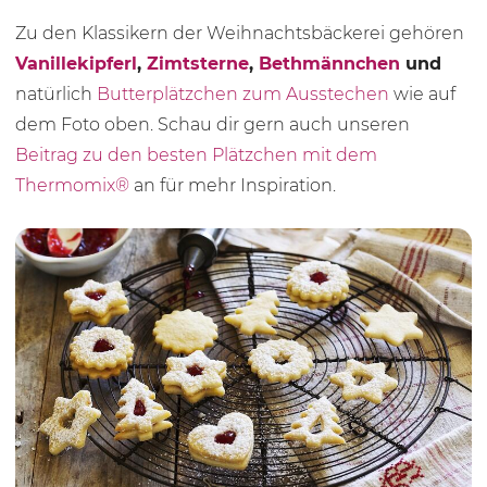
Zu den Klassikern der Weihnachtsbäckerei gehören
Vanillekipferl
,
Zimtsterne
,
Bethmännchen
und
natürlich
Butterplätzchen zum Ausstechen
wie auf
dem Foto oben. Schau dir gern auch unseren
Beitrag zu den besten Plätzchen mit dem
Thermomix®
an für mehr Inspiration.