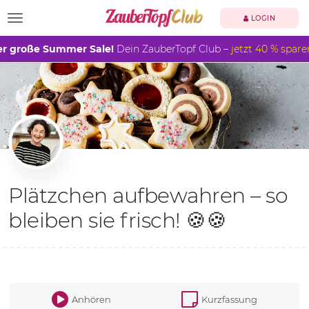
TOGGLE NAVIGATION
LOGIN
r große Summer Sale!
Dein ZauberTopf Club –
jetzt 40 % spare
Plätzchen aufbewahren – so
bleiben sie frisch! 🍪🍪
Anhören
Kurzfassung