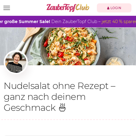
TOGGLE NAVIGATION
LOGIN
r große Summer Sale!
Dein ZauberTopf Club –
jetzt 40 % spare
Nudelsalat ohne Rezept –
ganz nach deinem
Geschmack 🍜