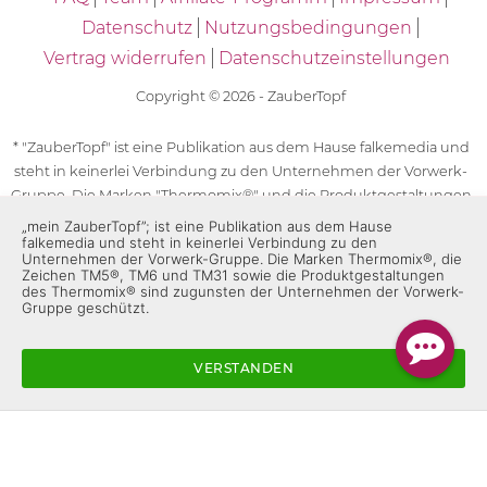
Datenschutz
Nutzungsbedingungen
Vertrag widerrufen
Datenschutzeinstellungen
Copyright © 2026 - ZauberTopf
* "ZauberTopf" ist eine Publikation aus dem Hause falkemedia und
steht in keinerlei Verbindung zu den Unternehmen der Vorwerk-
Gruppe. Die Marken "Thermomix®" und die Produktgestaltungen
des "Thermomix®" sind eingetragene Marken der Unternehmen
„mein ZauberTopf”; ist eine Publikation aus dem Hause
falkemedia und steht in keinerlei Verbindung zu den
der Vorwerk-Gruppe. Die Marken Thermomix®, die Zeichen TM5®,
Unternehmen der Vorwerk-Gruppe. Die Marken Thermomix®, die
TM6 und TM31 sowie die Produktgestaltungen des Thermomix®
Zeichen TM5®, TM6 und TM31 sowie die Produktgestaltungen
sind zugunsten der Unternehmen der Vorwerk-Gruppe
des Thermomix® sind zugunsten der Unternehmen der Vorwerk-
Gruppe geschützt.
geschützt. Für die Rezeptangaben in "ZauberTopf" ist
ausschließlich falkemedia verantwortlich.
VERSTANDEN