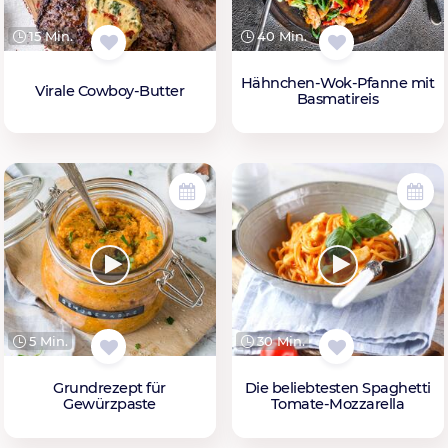
15 Min.
40 Min.
Hähnchen-Wok-Pfanne mit
Virale Cowboy-Butter
Basmatireis
5 Min.
30 Min.
Grundrezept für
Die beliebtesten Spaghetti
Gewürzpaste
Tomate-Mozzarella