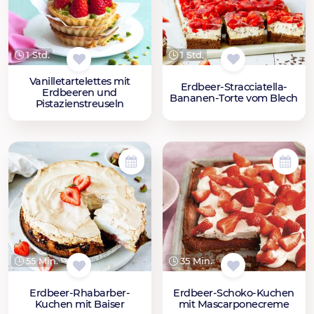
1 Std.
1 Std.
Vanilletartelettes mit
Erdbeer-Stracciatella-
Erdbeeren und
Bananen-Torte vom Blech
Pistazienstreuseln
55 Min.
35 Min.
Erdbeer-Rhabarber-
Erdbeer-Schoko-Kuchen
Kuchen mit Baiser
mit Mascarponecreme