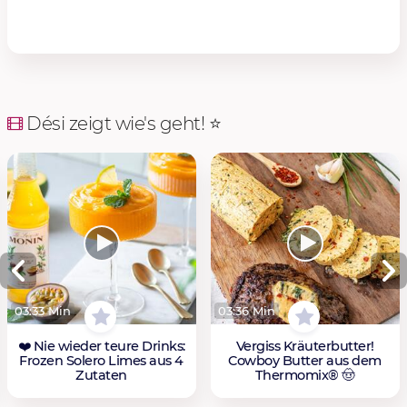
Dési zeigt wie's geht! ⭐️
03:33 Min
03:36 Min
❤️ Nie wieder teure Drinks:
Vergiss Kräuterbutter!
Frozen Solero Limes aus 4
Cowboy Butter aus dem
Zutaten
Thermomix® 🤠