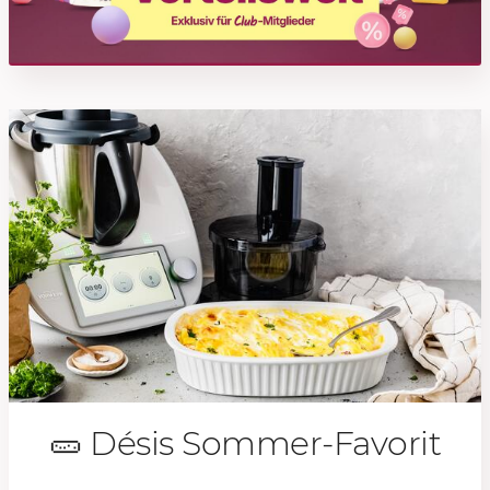
🥒 Désis Sommer-Favorit