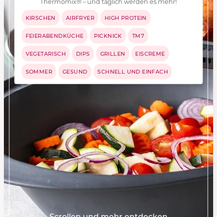
Thermomix® – und täglich werden es mehr!
KIRSCHEN
AIRFRYER
HIGH PROTEIN
FEIERABENDKÜCHE
PICKNICK
TM7
VEGETARISCH
DIPS
GRILLEN
EISCREME
SOMMER
GESUND
SCHNELL UND EINFACH
Scrollen und mehr entdecken