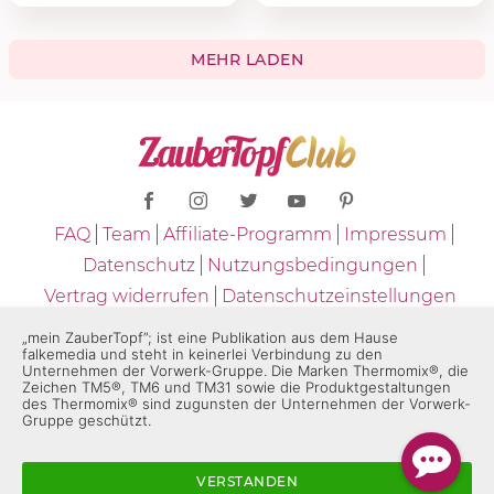
MEHR LADEN
FAQ
Team
Affiliate-Programm
Impressum
Datenschutz
Nutzungsbedingungen
Vertrag widerrufen
Datenschutzeinstellungen
Copyright © 2026 - ZauberTopf
„mein ZauberTopf”; ist eine Publikation aus dem Hause
falkemedia und steht in keinerlei Verbindung zu den
Unternehmen der Vorwerk-Gruppe. Die Marken Thermomix®, die
* "ZauberTopf" ist eine Publikation aus dem Hause falkemedia und
Zeichen TM5®, TM6 und TM31 sowie die Produktgestaltungen
des Thermomix® sind zugunsten der Unternehmen der Vorwerk-
steht in keinerlei Verbindung zu den Unternehmen der Vorwerk-
Gruppe geschützt.
Gruppe. Die Marken "Thermomix®" und die Produktgestaltungen
des "Thermomix®" sind eingetragene Marken der Unternehmen
VERSTANDEN
der Vorwerk-Gruppe. Die Marken Thermomix®, die Zeichen TM5®,