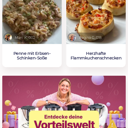
Marc K_002
Regina G_018
Penne mit Erbsen-
Herzhafte
Schinken-Soße
Flammkuchenschnecken