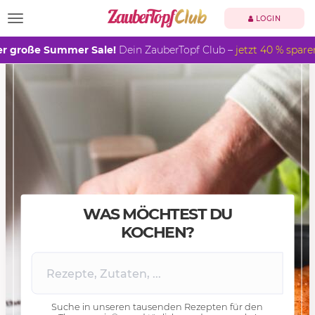
TOGGLE NAVIGATION
LOGIN
r große Summer Sale!
Dein ZauberTopf Club –
jetzt 40 % spare
WAS MÖCHTEST DU
KOCHEN?
Suche in unseren tausenden Rezepten für den