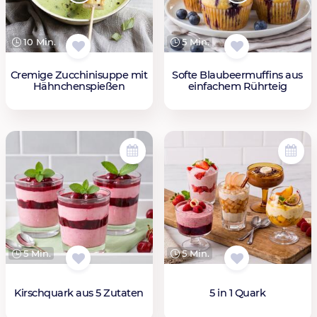
10 Min.
5 Min.
Cremige Zucchinisuppe mit
Softe Blaubeermuffins aus
Hähnchenspießen
einfachem Rührteig
5 Min.
5 Min.
Kirschquark aus 5 Zutaten
5 in 1 Quark