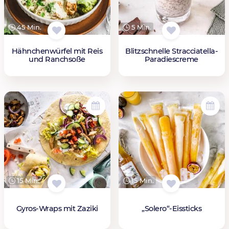
45 Min.
5 Min.
Hähnchenwürfel mit Reis
Blitzschnelle Stracciatella-
und Ranchsoße
Paradiescreme
15 Min.
15 Min.
Gyros-Wraps mit Zaziki
„Solero“-Eissticks