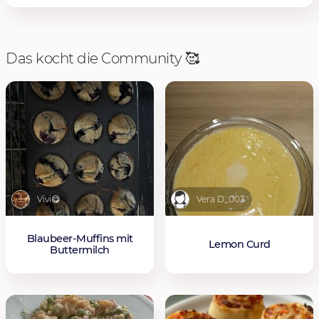
Das kocht die Community 🥰
Vivi😋
Vera D_003
Blaubeer-Muffins mit
Lemon Curd
Buttermilch