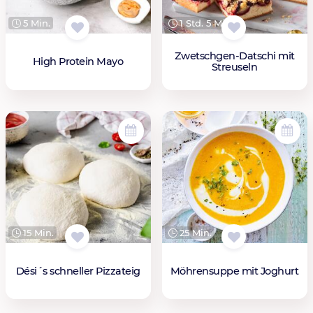
5 Min.
1 Std. 5 Min.
Zwetschgen-Datschi mit
High Protein Mayo
Streuseln
15 Min.
25 Min.
Dési´s schneller Pizzateig
Möhrensuppe mit Joghurt