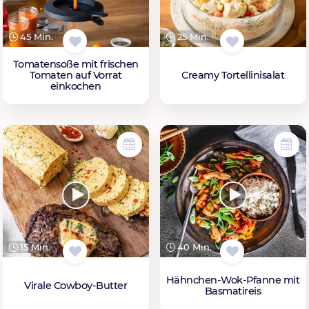
45 Min.
25 Min.
Tomatensoße mit frischen
Tomaten auf Vorrat
Creamy Tortellinisalat
einkochen
15 Min.
40 Min.
Hähnchen-Wok-Pfanne mit
Virale Cowboy-Butter
Basmatireis