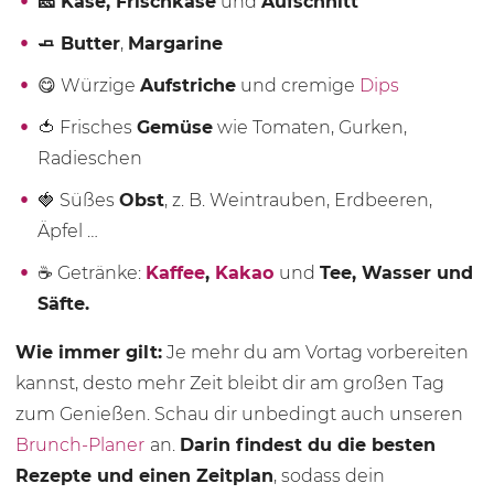
🧀 Käse, Frischkäse
und
Aufschnitt
🧈 Butter
,
Margarine
😋 Würzige
Aufstriche
und cremige
Dips
🍅 Frisches
Gemüse
wie Tomaten, Gurken,
Radieschen
🍓 Süßes
Obst
, z. B. Weintrauben, Erdbeeren,
Äpfel …
☕️ Getränke:
Kaffee
,
Kakao
und
Tee, Wasser und
Säfte.
Wie immer gilt:
Je mehr du am Vortag vorbereiten
kannst, desto mehr Zeit bleibt dir am großen Tag
zum Genießen. Schau dir unbedingt auch unseren
Brunch-Planer
an.
Darin findest du die besten
Rezepte und einen Zeitplan
, sodass dein